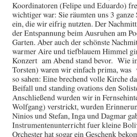
Koordinatoren (Felipe und Eduardo) fr
wichtiger war: Sie räumten uns 3 ganze
ein, die wir eifrig nutzten. Der Nachmit
der Entspannung beim Ausruhen
am Poo
Garten. Aber auch der schönste Nachmi
warmer Aire und tiefblauem Himmel g
Konzert
am Abend stand bevor.
Wie i
Torsten) waren wir einfach prima, was
so sahen: Eine brechend volle Kirche d
Beifall und standing ovations den Soli
Anschließend wurden wir in Fernsehint
Wolfgang) verstrickt, wurden Erinneru
Ninios und Stefan, Inga und Dagmar ga
Instrumentenunterricht fuer kleine Bol
Orchester hat sogar e
in Geschenk beko