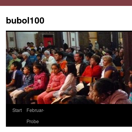
Zum
Inhalt
bubol100
springen
Start
Februar-
Probe