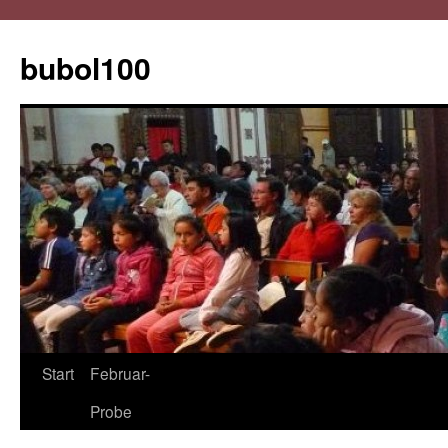
Zum
Inhalt
bubol100
springen
Start
Februar-
Probe